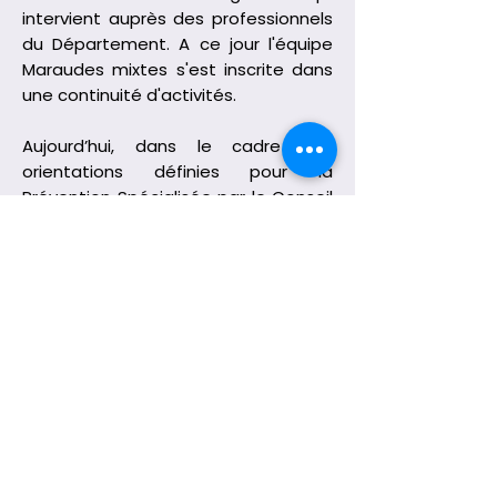
intervient auprès des professionnels
du Département. A ce jour l'équipe
Maraudes mixtes s'est inscrite dans
une continuité d'activités.
Aujourd’hui, dans le cadre des
orientations définies pour la
Prévention Spécialisée par le Conseil
Départemental de la Seine-Saint-
Denis tous les cinq ans, l’association
a engagé une action particulière en
direction des jeunes filles en
difficulté, peu visibles dans l’espace
public et sujettes aux conduites à
risques.
Dans ce même cadre, l’association a
poursuivi son activité de formation,
notamment à travers son Pôle
d'activités emploi, insertion,